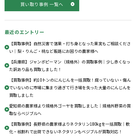
買い取り事例 一覧へ
最近のエントリー
【買取事例】自然災害で落果・打ち身となった果実もご相談くださ
い｜梨・りんご・桃など販路にお困りの農家様へ
【兵庫県】ジャンボピーマン（規格外）の買取事例｜少し赤くなっ
た訳あり品も買取しました！
【買取事例】約10トンのにんじんを一括買取！腐っていない・傷ん
でいないのに市場に集まり過ぎて行き場を失った大量のにんじんを
買取しました
愛知県の農家様より規格外ゴーヤを買取しました｜規格外野菜の買
取ならベジブルへ
【買取事例】長野県の農家様よりネクタリン180kgを一括買取｜軟
化・核割れで出荷できないネクタリンもベジブルが買取対応！