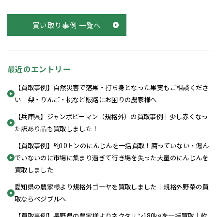
買い取り事例 一覧へ
最近のエントリー
【買取事例】自然災害で落果・打ち身となった果実もご相談くださ
い｜梨・りんご・桃など販路にお困りの農家様へ
【兵庫県】ジャンボピーマン（規格外）の買取事例｜少し赤くなっ
た訳あり品も買取しました！
【買取事例】約10トンのにんじんを一括買取！腐っていない・傷ん
でいないのに市場に集まり過ぎて行き場を失った大量のにんじんを
買取しました
愛知県の農家様より規格外ゴーヤを買取しました｜規格外野菜の買
取ならベジブルへ
【買取事例】長野県の農家様よりネクタリン180kgを一括買取｜軟